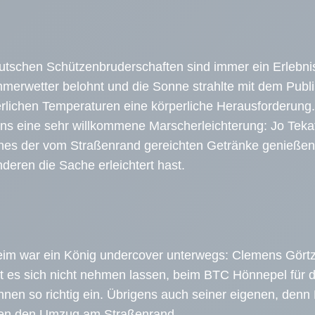
tschen Schützenbruderschaften sind immer ein Erlebni
erwetter belohnt und die Sonne strahlte mit dem Publi
rlichen Temperaturen eine körperliche Herausforderung. 
 uns eine sehr willkommene Marscherleichterung: Jo Te
ines der vom Straßenrand gereichten Getränke genieße
eren die Sache erleichtert hast.
m war ein König undercover unterwegs: Clemens Görtz,
 es sich nicht nehmen lassen, beim BTC Hönnepel für d
innen so richtig ein. Übrigens auch seiner eigenen, de
sen den Umzug am Straßenrand.