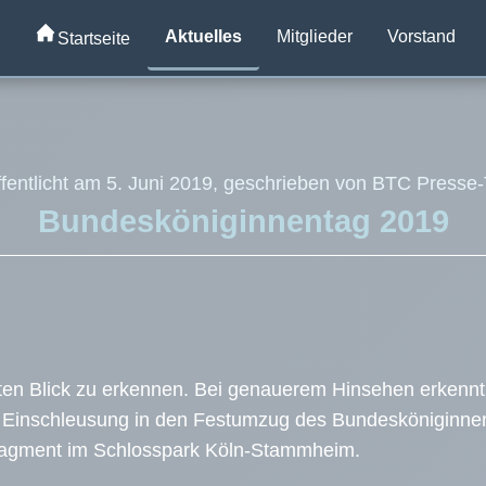
Aktuelles
Mitglieder
Vorstand
Startseite
ffentlicht am 5. Juni 2019, geschrieben von BTC Presse
Bundesköniginnentag 2019
ersten Blick zu erkennen. Bei genauerem Hinsehen erken
e Einschleusung in den Festumzug des Bundesköniginne
rfragment im Schlosspark Köln-Stammheim.