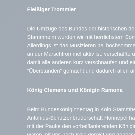
Fleißiger Trommler
Die Umzüge des Bundes der historischen deu
Stammheim wurden wir mit herrlichstem Somm
Allerdings ist das Musizieren bei hochsomme
an der Marschtrommel aktiv ist, verschaffte
damit alle anderen kurz verschnaufen und e
“Überstunden” gemacht und dadurch allen and
König Clemens und Königin Ramona
Beim Bundesköniginnentag in Köln-Stammhei
Antonius-Schützenbruderschaft Hönnepel hat
mit der Pauke den vorbeiflanierenden König
waren mit uns nach Köln gereist und genos